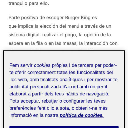
tranquilo para ello.
Parte positiva de escoger Burger King es
que implica la elección del menú a través de un
sistema digital, realizar el pago, la opción de la
espera en la fila o en las mesas, la interacción con
el personal del restaurante, etc. También
encontramos dispositivos analógicos a través de
Fem servir
cookies
pròpies i de tercers per poder-
sus pantallas, en las que aparecen los números de
te oferir correctament totes les funcionalitats del
pedidos e incluso ofertas y el propio menú.
lloc web, amb finalitats analítiques i per mostrar-te
publicitat personalitzada d'acord amb un perfil
Al tratarse de una franquicia moderna, en la cual
elaborat a partir dels teus hàbits de navegació.
las últimas tecnologías suelen estar actualizadas
Pots acceptar, rebutjar o configurar les teves
preferències fent clic a sota, o obtenir-ne més
para mejorar la experiencia de usuario,
informació en la nostra
política de cookies.
encontramos una variedad de elementos físicos
que ayudan a los clientes a guiarse dentro de la