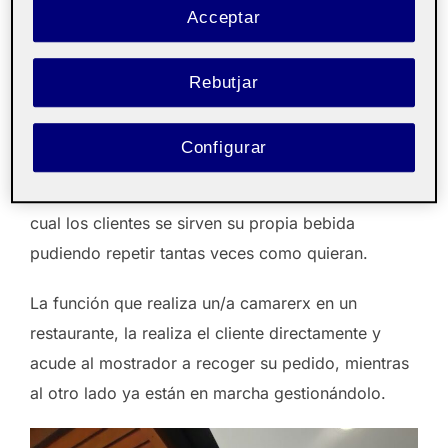
Acceptar
tienda, la distribución de los distintos elementos
dentro del espacio genera un recorrido que de
Rebutjar
forma inconsciente y ordenada orienta al cliente a
realizar los pasos correctamente.
Configurar
Además cuentan con un espacio de parque infantil
adaptado a los más pequeños y una zona en la
cual los clientes se sirven su propia bebida
pudiendo repetir tantas veces como quieran.
La función que realiza un/a camarerx en un
restaurante, la realiza el cliente directamente y
acude al mostrador a recoger su pedido, mientras
al otro lado ya están en marcha gestionándolo.