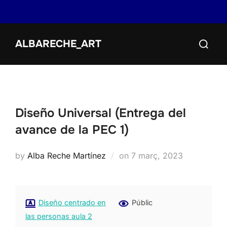
Skip
Search
ALBARECHE_ART
to
for:
content
Diseño Universal (Entrega del
avance de la PEC 1)
Posted
by
Alba Reche Martínez
on
7 març, 2023
on
Diseño centrado en
Públic
las personas aula 2