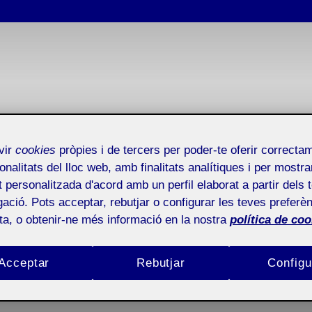
vir
cookies
pròpies i de tercers per poder-te oferir correcta
onalitats del lloc web, amb finalitats analítiques i per mostra
at personalitzada d'acord amb un perfil elaborat a partir dels 
ació. Pots acceptar, rebutjar o configurar les teves preferèn
ota, o obtenir-ne més informació en la nostra
política de coo
i benvingudes!
Acceptar
Rebutjar
Configu