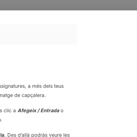
assignatures, a més dels teus
 imatge de capçalera.
s clic a
Afegeix / Entrada
o
a.
la
. Des d’allà podràs veure les