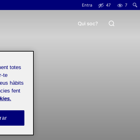
Entra
47
7
Cerc
Search
Qui soc?
for:
ment totes
r-te
teus hàbits
cies fent
kies.
rar